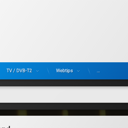
TV / DVB-T2
Webtips
…