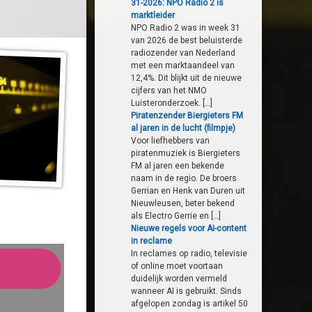
31-2026: NPO Radio 2 is
marktleider
NPO Radio 2 was in week 31
van 2026 de best beluisterde
radiozender van Nederland
met een marktaandeel van
12,4%. Dit blijkt uit de nieuwe
cijfers van het NMO
Luisteronderzoek. […]
Piratenzender Biergieters FM
al jaren in de lucht (filmpje)
Voor liefhebbers van
piratenmuziek is Biergieters
FM al jaren een bekende
naam in de regio. De broers
Gerrian en Henk van Duren uit
Nieuwleusen, beter bekend
als Electro Gerrie en […]
Nieuwe regels voor AI-content
in reclame
In reclames op radio, televisie
of online moet voortaan
duidelijk worden vermeld
wanneer AI is gebruikt. Sinds
afgelopen zondag is artikel 50