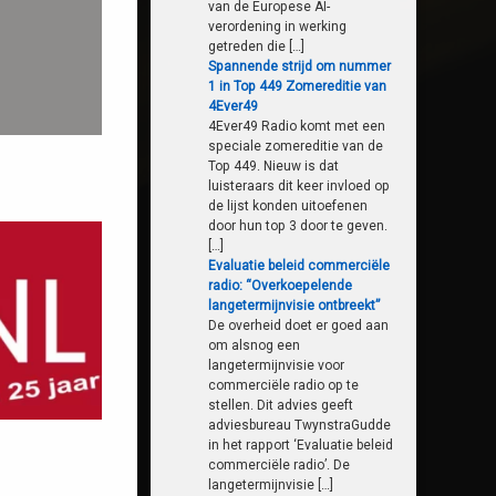
van de Europese AI-
verordening in werking
getreden die […]
Spannende strijd om nummer
1 in Top 449 Zomereditie van
4Ever49
4Ever49 Radio komt met een
speciale zomereditie van de
Top 449. Nieuw is dat
luisteraars dit keer invloed op
de lijst konden uitoefenen
door hun top 3 door te geven.
[…]
Evaluatie beleid commerciële
radio: “Overkoepelende
langetermijnvisie ontbreekt”
De overheid doet er goed aan
om alsnog een
langetermijnvisie voor
commerciële radio op te
stellen. Dit advies geeft
adviesbureau TwynstraGudde
in het rapport ‘Evaluatie beleid
commerciële radio’. De
langetermijnvisie […]