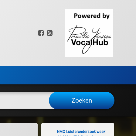
Facebook
RSS
NMO Luisteronderzoek week