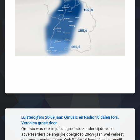
ZFM Zandvoort
RTW FM
Omroep Tilburg
Studio040
Simone FM
RTV SLOS
Omroep Venray
Omroep ZVL
Sleutelstad
RTV Tynaarlo
OR6
ORTS Radio
Sunrise FM
RTV Zulthe
Radio BNT
Smelne FM
RTV Parkstad
ZO!34
SOL2
Weert FM
ZO-NWS
Luistercijfers 20-59 jaar: Qmusic en Radio 10 dalen fors,
Veronica groeit door
Qmusic was ook in juli de grootste zender bij de voor
adverteerders belangrijke doelgroep 20-59 jaar. Wel verliest