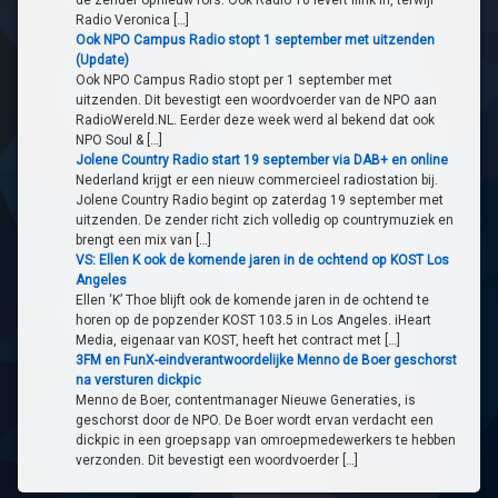
de zender opnieuw fors. Ook Radio 10 levert flink in, terwijl
Radio Veronica […]
Ook NPO Campus Radio stopt 1 september met uitzenden
(Update)
Ook NPO Campus Radio stopt per 1 september met
uitzenden. Dit bevestigt een woordvoerder van de NPO aan
RadioWereld.NL. Eerder deze week werd al bekend dat ook
NPO Soul & […]
Jolene Country Radio start 19 september via DAB+ en online
Nederland krijgt er een nieuw commercieel radiostation bij.
Jolene Country Radio begint op zaterdag 19 september met
uitzenden. De zender richt zich volledig op countrymuziek en
brengt een mix van […]
VS: Ellen K ook de komende jaren in de ochtend op KOST Los
Angeles
Ellen ‘K’ Thoe blijft ook de komende jaren in de ochtend te
horen op de popzender KOST 103.5 in Los Angeles. iHeart
Media, eigenaar van KOST, heeft het contract met […]
3FM en FunX-eindverantwoordelijke Menno de Boer geschorst
na versturen dickpic
Menno de Boer, contentmanager Nieuwe Generaties, is
geschorst door de NPO. De Boer wordt ervan verdacht een
dickpic in een groepsapp van omroepmedewerkers te hebben
verzonden. Dit bevestigt een woordvoerder […]