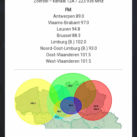
Zoersel – kanaal 12A / 223.936 MHz
FM:
Antwerpen
89.0
Vlaams-Brabant
97.0
Leuven
94.8
Brussel
88.3
Limburg
(B.) 102.0
Noord-Oost-Limburg
(B.) 93.0
Oost-Vlaanderen
101.5
West-Vlaanderen
101.5