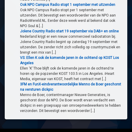
Ook NPO Campus Radio stopt 1 september met uitzenden
Ook NPO Campus Radio stopt per 1 september met
uitzenden. Dit bevestigt een woordvoerder van de NPO aan
RadioWereld.NL. Eerder deze week werd al bekend dat ook
NPO Soul & […]
Jolene Country Radio start 19 september via DAB+ en online
Nederland krijgt er een nieuw commercieel radiostation bij.
Jolene Country Radio begint op zaterdag 19 september met
uitzenden. De zender richt zich volledig op countrymuziek en
brengt een mix van […]
VS: Ellen K ook de komende jaren in de ochtend op KOST Los
Angeles
Ellen ‘K’ Thoe blijft ook de komende jaren in de ochtend te
horen op de popzender KOST 103.5 in Los Angeles. iHeart
Media, eigenaar van KOST, heeft het contract met […]
3FM en FunX-eindverantwoordelijke Menno de Boer geschorst
na versturen dickpic
Menno de Boer, contentmanager Nieuwe Generaties, is
geschorst door de NPO. De Boer wordt ervan verdacht een
dickpic in een groepsapp van omroepmedewerkers te hebben
verzonden. Dit bevestigt een woordvoerder […]