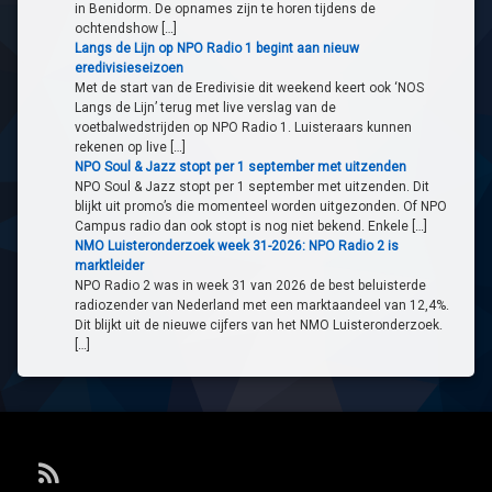
in Benidorm. De opnames zijn te horen tijdens de
ochtendshow […]
Langs de Lijn op NPO Radio 1 begint aan nieuw
eredivisieseizoen
Met de start van de Eredivisie dit weekend keert ook ‘NOS
Langs de Lijn’ terug met live verslag van de
voetbalwedstrijden op NPO Radio 1. Luisteraars kunnen
rekenen op live […]
NPO Soul & Jazz stopt per 1 september met uitzenden
NPO Soul & Jazz stopt per 1 september met uitzenden. Dit
blijkt uit promo’s die momenteel worden uitgezonden. Of NPO
Campus radio dan ook stopt is nog niet bekend. Enkele […]
NMO Luisteronderzoek week 31-2026: NPO Radio 2 is
marktleider
NPO Radio 2 was in week 31 van 2026 de best beluisterde
radiozender van Nederland met een marktaandeel van 12,4%.
Dit blijkt uit de nieuwe cijfers van het NMO Luisteronderzoek.
[…]
RSS