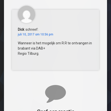
ZFM Zandvoort
RTW FM
Omroep Tilburg
Studio040
Simone FM
RTV SLOS
Omroep Venray
Omroep ZVL
Sleutelstad
RTV Tynaarlo
OR6
ORTS Radio
Sunrise FM
RTV Zulthe
Radio BNT
Dick
schreef:
juli 10, 2017 om 10:56 pm
Smelne FM
RTV Parkstad
Wanneer is het mogelijk om R.R te ontvangen in
brabant via DAB+
ZO!34
SOL2
Regio Tilburg.
Weert FM
ZO-NWS