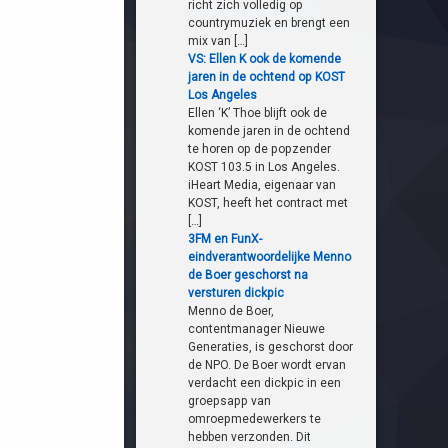
richt zich volledig op
countrymuziek en brengt een
mix van […]
VS: Ellen K ook de komende
jaren in de ochtend op KOST
Los Angeles
Ellen ‘K’ Thoe blijft ook de
komende jaren in de ochtend
te horen op de popzender
KOST 103.5 in Los Angeles.
iHeart Media, eigenaar van
KOST, heeft het contract met
[…]
3FM en FunX-
eindverantwoordelijke Menno
de Boer geschorst na
versturen dickpic
Menno de Boer,
contentmanager Nieuwe
Generaties, is geschorst door
de NPO. De Boer wordt ervan
verdacht een dickpic in een
groepsapp van
omroepmedewerkers te
hebben verzonden. Dit