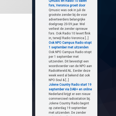
Qmusic en Radio 10 dalen
fors, Veronica groeit door
Qmusic was ook in juli de
grootste zender bij de voor
adverteerders belangrijke
doelgroep 20-59 jaar. Wel
verliest de zender opnieuw
fors. Ook Radio 10 levert flink
in, terwijl Radio Veronica […]
Ook NPO Campus Radio stopt
1 september met uitzenden
Ook NPO Campus Radio stopt
per 1 september met
uitzenden. Dit bevestigt een
woordvoerder van de NPO aan
RadioWereld.NL. Eerder deze
week werd al bekend dat ook
NPO Soul & […]
Jolene Country Radio start 19
september via DAB+ en online
Nederland krijgt er een nieuw
commercieel radiostation bij.
Jolene Country Radio begint
op zaterdag 19 september
met uitzenden. De zender