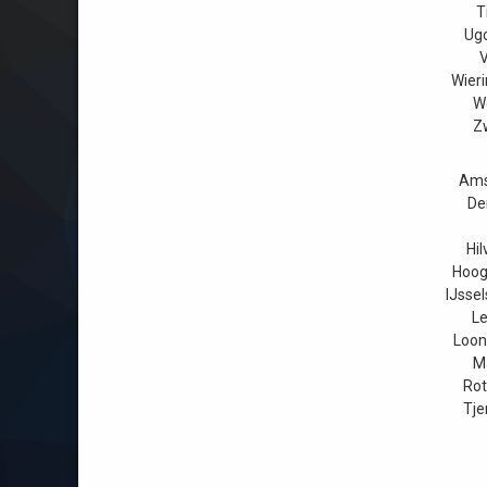
T
Ugc
V
Wier
W
Z
Ams
De
Hi
Hoog
IJssel
Le
Loon
M
Rot
Tje