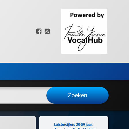
Facebook
RSS
Luistercijfers 20-59 jaar: