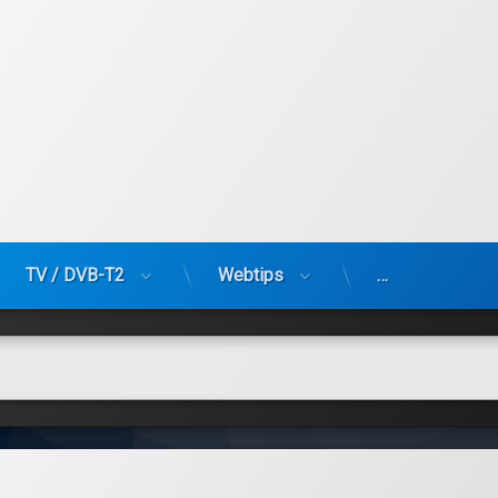
TV / DVB-T2
Webtips
…