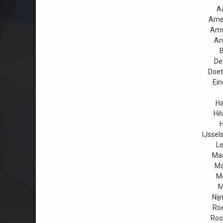
A
Amer
Ams
Ar
B
De
Doet
Ein
Ha
Hi
H
IJssel
Le
Maa
Ma
Me
M
Nij
Roe
Roo