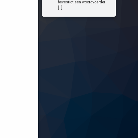
bevestigt een woordvoerder
[…]