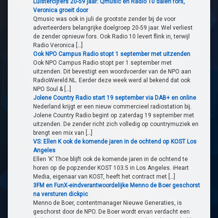
Luistercijfers 20-59 jaar: Qmusic en Radio 10 dalen fors,
Veronica groeit door
Qmusic was ook in juli de grootste zender bij de voor
adverteerders belangrijke doelgroep 20-59 jaar. Wel verliest
de zender opnieuw fors. Ook Radio 10 levert flink in, terwijl
Radio Veronica […]
Ook NPO Campus Radio stopt 1 september met uitzenden
Ook NPO Campus Radio stopt per 1 september met
uitzenden. Dit bevestigt een woordvoerder van de NPO aan
RadioWereld.NL. Eerder deze week werd al bekend dat ook
NPO Soul & […]
Jolene Country Radio start 19 september via DAB+ en online
Nederland krijgt er een nieuw commercieel radiostation bij.
Jolene Country Radio begint op zaterdag 19 september met
uitzenden. De zender richt zich volledig op countrymuziek en
brengt een mix van […]
VS: Ellen K ook de komende jaren in de ochtend op KOST Los
Angeles
Ellen ‘K’ Thoe blijft ook de komende jaren in de ochtend te
horen op de popzender KOST 103.5 in Los Angeles. iHeart
Media, eigenaar van KOST, heeft het contract met […]
3FM en FunX-eindverantwoordelijke Menno de Boer geschorst
na versturen dickpic
Menno de Boer, contentmanager Nieuwe Generaties, is
geschorst door de NPO. De Boer wordt ervan verdacht een