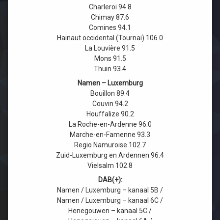
Charleroi 94.8
ZFM Zandvoort
RTW FM
Omroep Tilburg
Studio040
Simone FM
RTV SLOS
Omroep Venray
Chimay 87.6
Comines 94.1
Omroep ZVL
Sleutelstad
RTV Tynaarlo
OR6
Hainaut occidental (Tournai) 106.0
La Louvière 91.5
ORTS Radio
Sunrise FM
RTV Zulthe
Radio BNT
Mons 91.5
Thuin 93.4
Smelne FM
RTV Parkstad
Namen – Luxemburg
Bouillon 89.4
ZO!34
SOL2
Couvin 94.2
Houffalize 90.2
La Roche-en-Ardenne 96.0
Weert FM
Marche-en-Famenne 93.3
Regio Namuroise 102.7
ZO-NWS
Zuid-Luxemburg en Ardennen 96.4
Vielsalm 102.8
DAB(+):
Namen / Luxemburg – kanaal 5B /
Namen / Luxemburg – kanaal 6C /
Henegouwen – kanaal 5C /