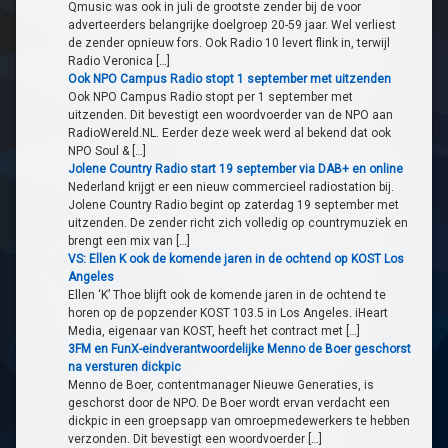
Qmusic was ook in juli de grootste zender bij de voor
adverteerders belangrijke doelgroep 20-59 jaar. Wel verliest
de zender opnieuw fors. Ook Radio 10 levert flink in, terwijl
Radio Veronica […]
Ook NPO Campus Radio stopt 1 september met uitzenden
Ook NPO Campus Radio stopt per 1 september met
uitzenden. Dit bevestigt een woordvoerder van de NPO aan
RadioWereld.NL. Eerder deze week werd al bekend dat ook
NPO Soul & […]
Jolene Country Radio start 19 september via DAB+ en online
Nederland krijgt er een nieuw commercieel radiostation bij.
Jolene Country Radio begint op zaterdag 19 september met
uitzenden. De zender richt zich volledig op countrymuziek en
brengt een mix van […]
VS: Ellen K ook de komende jaren in de ochtend op KOST Los
Angeles
Ellen ‘K’ Thoe blijft ook de komende jaren in de ochtend te
horen op de popzender KOST 103.5 in Los Angeles. iHeart
Media, eigenaar van KOST, heeft het contract met […]
3FM en FunX-eindverantwoordelijke Menno de Boer geschorst
na versturen dickpic
Menno de Boer, contentmanager Nieuwe Generaties, is
geschorst door de NPO. De Boer wordt ervan verdacht een
dickpic in een groepsapp van omroepmedewerkers te hebben
verzonden. Dit bevestigt een woordvoerder […]