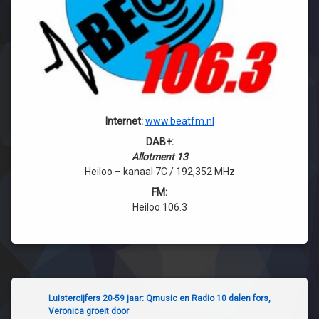
Internet:
www.beatfm.nl
DAB+:
Allotment 13
Heiloo – kanaal 7C / 192,352 MHz
FM:
Heiloo 106.3
Luistercijfers 20-59 jaar: Qmusic en Radio 10 dalen fors,
Veronica groeit door