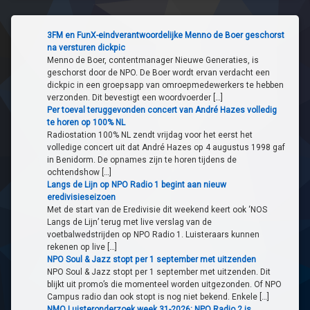
3FM en FunX-eindverantwoordelijke Menno de Boer geschorst
na versturen dickpic
Menno de Boer, contentmanager Nieuwe Generaties, is
geschorst door de NPO. De Boer wordt ervan verdacht een
dickpic in een groepsapp van omroepmedewerkers te hebben
verzonden. Dit bevestigt een woordvoerder […]
Per toeval teruggevonden concert van André Hazes volledig
te horen op 100% NL
Radiostation 100% NL zendt vrijdag voor het eerst het
volledige concert uit dat André Hazes op 4 augustus 1998 gaf
in Benidorm. De opnames zijn te horen tijdens de
ochtendshow […]
Langs de Lijn op NPO Radio 1 begint aan nieuw
eredivisieseizoen
Met de start van de Eredivisie dit weekend keert ook ‘NOS
Langs de Lijn’ terug met live verslag van de
voetbalwedstrijden op NPO Radio 1. Luisteraars kunnen
rekenen op live […]
NPO Soul & Jazz stopt per 1 september met uitzenden
NPO Soul & Jazz stopt per 1 september met uitzenden. Dit
blijkt uit promo’s die momenteel worden uitgezonden. Of NPO
Campus radio dan ook stopt is nog niet bekend. Enkele […]
NMO Luisteronderzoek week 31-2026: NPO Radio 2 is