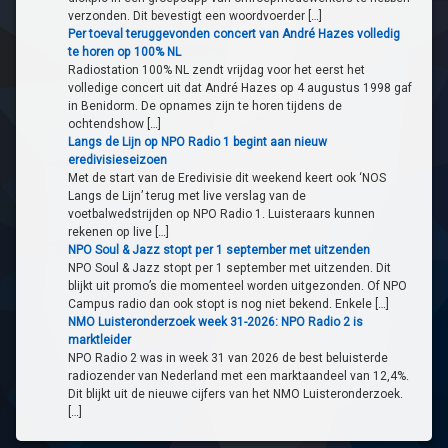
ZFM Zandvoort
RTW FM
Omroep Tilburg
Studio040
verzonden. Dit bevestigt een woordvoerder […]
Simone FM
RTV SLOS
Omroep Venray
Per toeval teruggevonden concert van André Hazes volledig
te horen op 100% NL
Omroep ZVL
Sleutelstad
RTV Tynaarlo
OR6
Radiostation 100% NL zendt vrijdag voor het eerst het
volledige concert uit dat André Hazes op 4 augustus 1998 gaf
in Benidorm. De opnames zijn te horen tijdens de
ORTS Radio
Sunrise FM
RTV Zulthe
Radio BNT
ochtendshow […]
Langs de Lijn op NPO Radio 1 begint aan nieuw
eredivisieseizoen
Smelne FM
RTV Parkstad
Met de start van de Eredivisie dit weekend keert ook ‘NOS
Langs de Lijn’ terug met live verslag van de
ZO!34
SOL2
voetbalwedstrijden op NPO Radio 1. Luisteraars kunnen
rekenen op live […]
NPO Soul & Jazz stopt per 1 september met uitzenden
Weert FM
NPO Soul & Jazz stopt per 1 september met uitzenden. Dit
blijkt uit promo’s die momenteel worden uitgezonden. Of NPO
Campus radio dan ook stopt is nog niet bekend. Enkele […]
ZO-NWS
NMO Luisteronderzoek week 31-2026: NPO Radio 2 is
marktleider
NPO Radio 2 was in week 31 van 2026 de best beluisterde
radiozender van Nederland met een marktaandeel van 12,4%.
Dit blijkt uit de nieuwe cijfers van het NMO Luisteronderzoek.
[…]