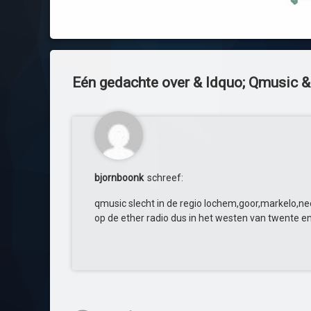
Eén gedachte over & ldquo;
Qmusic
&
bjornboonk
schreef:
qmusic slecht in de regio lochem,goor,markelo,ne
op de ether radio dus in het westen van twente 