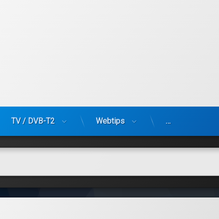
TV / DVB-T2
Webtips
…