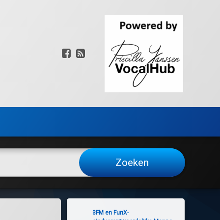
Facebook
RSS
3FM en FunX-