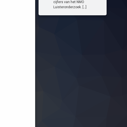
cijfers van het NMO
Luisteronderzoek. […]