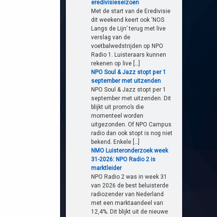
eredivisieseizoen
Met de start van de Eredivisie
dit weekend keert ook ‘NOS
Langs de Lijn’ terug met live
verslag van de
voetbalwedstrijden op NPO
Radio 1. Luisteraars kunnen
rekenen op live […]
NPO Soul & Jazz stopt per 1
september met uitzenden
NPO Soul & Jazz stopt per 1
september met uitzenden. Dit
blijkt uit promo’s die
momenteel worden
uitgezonden. Of NPO Campus
radio dan ook stopt is nog niet
bekend. Enkele […]
NMO Luisteronderzoek week
31-2026: NPO Radio 2 is
marktleider
NPO Radio 2 was in week 31
van 2026 de best beluisterde
radiozender van Nederland
met een marktaandeel van
12,4%. Dit blijkt uit de nieuwe