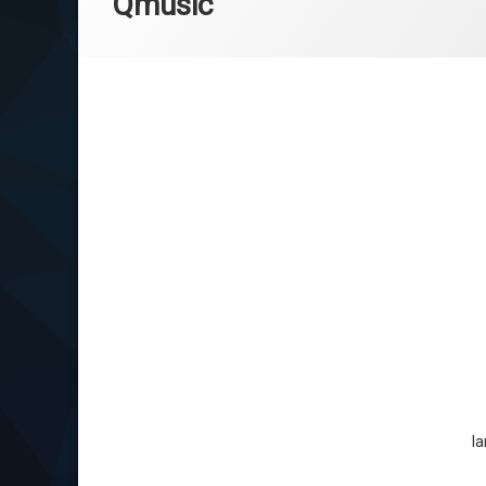
Qmusic
inhoud
la