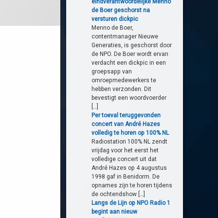
eindverantwoordelijke Menno
de Boer geschorst na
versturen dickpic
Menno de Boer,
contentmanager Nieuwe
Generaties, is geschorst door
de NPO. De Boer wordt ervan
verdacht een dickpic in een
groepsapp van
omroepmedewerkers te
hebben verzonden. Dit
bevestigt een woordvoerder
[…]
Per toeval teruggevonden
concert van André Hazes
volledig te horen op 100% NL
Radiostation 100% NL zendt
vrijdag voor het eerst het
volledige concert uit dat
André Hazes op 4 augustus
1998 gaf in Benidorm. De
opnames zijn te horen tijdens
de ochtendshow […]
Langs de Lijn op NPO Radio 1
begint aan nieuw