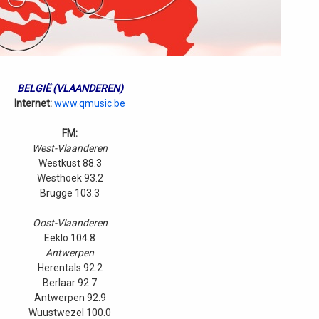
BELGIË (VLAANDEREN)
Internet:
www.qmusic.be
FM:
West-Vlaanderen
Westkust 88.3
Westhoek 93.2
Brugge 103.3
Oost-Vlaanderen
Eeklo 104.8
Antwerpen
Herentals 92.2
Berlaar 92.7
Antwerpen 92.9
Wuustwezel 100.0