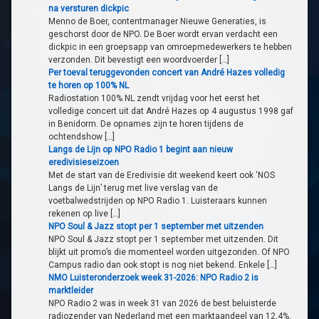
na versturen dickpic
Menno de Boer, contentmanager Nieuwe Generaties, is
geschorst door de NPO. De Boer wordt ervan verdacht een
dickpic in een groepsapp van omroepmedewerkers te hebben
verzonden. Dit bevestigt een woordvoerder […]
Per toeval teruggevonden concert van André Hazes volledig
te horen op 100% NL
Radiostation 100% NL zendt vrijdag voor het eerst het
volledige concert uit dat André Hazes op 4 augustus 1998 gaf
in Benidorm. De opnames zijn te horen tijdens de
ochtendshow […]
Langs de Lijn op NPO Radio 1 begint aan nieuw
eredivisieseizoen
Met de start van de Eredivisie dit weekend keert ook ‘NOS
Langs de Lijn’ terug met live verslag van de
voetbalwedstrijden op NPO Radio 1. Luisteraars kunnen
rekenen op live […]
NPO Soul & Jazz stopt per 1 september met uitzenden
NPO Soul & Jazz stopt per 1 september met uitzenden. Dit
blijkt uit promo’s die momenteel worden uitgezonden. Of NPO
Campus radio dan ook stopt is nog niet bekend. Enkele […]
NMO Luisteronderzoek week 31-2026: NPO Radio 2 is
marktleider
NPO Radio 2 was in week 31 van 2026 de best beluisterde
radiozender van Nederland met een marktaandeel van 12,4%.