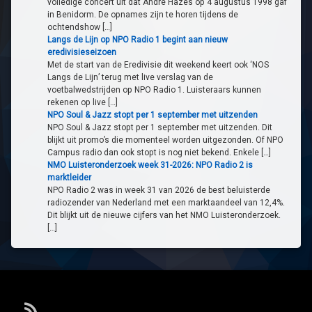
volledige concert uit dat André Hazes op 4 augustus 1998 gaf
in Benidorm. De opnames zijn te horen tijdens de
ochtendshow […]
Langs de Lijn op NPO Radio 1 begint aan nieuw
eredivisieseizoen
Met de start van de Eredivisie dit weekend keert ook ‘NOS
Langs de Lijn’ terug met live verslag van de
voetbalwedstrijden op NPO Radio 1. Luisteraars kunnen
rekenen op live […]
NPO Soul & Jazz stopt per 1 september met uitzenden
NPO Soul & Jazz stopt per 1 september met uitzenden. Dit
blijkt uit promo’s die momenteel worden uitgezonden. Of NPO
Campus radio dan ook stopt is nog niet bekend. Enkele […]
NMO Luisteronderzoek week 31-2026: NPO Radio 2 is
marktleider
NPO Radio 2 was in week 31 van 2026 de best beluisterde
radiozender van Nederland met een marktaandeel van 12,4%.
Dit blijkt uit de nieuwe cijfers van het NMO Luisteronderzoek.
[…]