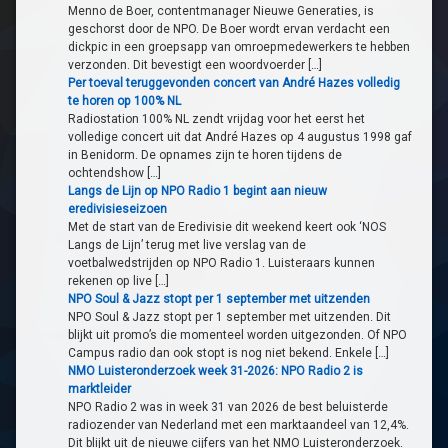
Menno de Boer, contentmanager Nieuwe Generaties, is
geschorst door de NPO. De Boer wordt ervan verdacht een
dickpic in een groepsapp van omroepmedewerkers te hebben
verzonden. Dit bevestigt een woordvoerder […]
Per toeval teruggevonden concert van André Hazes volledig
te horen op 100% NL
Radiostation 100% NL zendt vrijdag voor het eerst het
volledige concert uit dat André Hazes op 4 augustus 1998 gaf
in Benidorm. De opnames zijn te horen tijdens de
ochtendshow […]
Langs de Lijn op NPO Radio 1 begint aan nieuw
eredivisieseizoen
Met de start van de Eredivisie dit weekend keert ook ‘NOS
Langs de Lijn’ terug met live verslag van de
voetbalwedstrijden op NPO Radio 1. Luisteraars kunnen
rekenen op live […]
NPO Soul & Jazz stopt per 1 september met uitzenden
NPO Soul & Jazz stopt per 1 september met uitzenden. Dit
blijkt uit promo’s die momenteel worden uitgezonden. Of NPO
Campus radio dan ook stopt is nog niet bekend. Enkele […]
NMO Luisteronderzoek week 31-2026: NPO Radio 2 is
marktleider
NPO Radio 2 was in week 31 van 2026 de best beluisterde
radiozender van Nederland met een marktaandeel van 12,4%.
Dit blijkt uit de nieuwe cijfers van het NMO Luisteronderzoek.