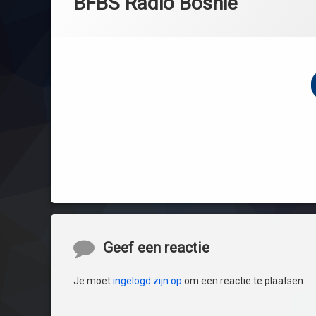
BFBS Radio Bosnië
inhoud
Reacties
Geef een reactie
Je moet
ingelogd zijn op
om een reactie te plaatsen.