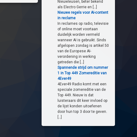
Nieuwleusen, beter bekend
als Electro Gerrie en […]
Nieuwe regels voor AI-content
in reclame
In reclames op radio, televisie
of online moet voortaan
duidelijk worden vermeld
wanneer AI is gebruikt. Sinds
afgelopen zondag is artikel 50
van de Europese AI-
verordening in werking
getreden die […]
Spannende strijd om nummer
1 in Top 449 Zomereditie van
4Ever49
4Ever49 Radio komt met een
speciale zomereditie van de
Top 449. Nieuw is dat
luisteraars dit keer invloed op
de lijst konden uitoefenen
door hun top 3 door te geven.
[…]