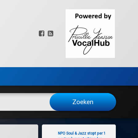
Facebook
RSS
NPO Soul & Jazz stopt per 1