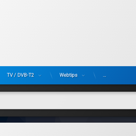
TV / DVB-T2
Webtips
…