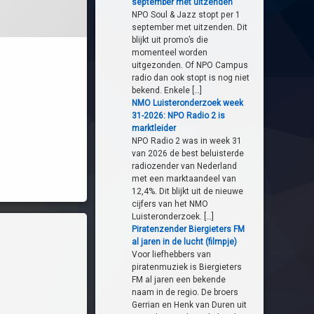
september met uitzenden
NPO Soul & Jazz stopt per 1
september met uitzenden. Dit
blijkt uit promo’s die
momenteel worden
uitgezonden. Of NPO Campus
radio dan ook stopt is nog niet
bekend. Enkele […]
NMO Luisteronderzoek week
31-2026: NPO Radio 2 is
marktleider
NPO Radio 2 was in week 31
van 2026 de best beluisterde
radiozender van Nederland
met een marktaandeel van
12,4%. Dit blijkt uit de nieuwe
cijfers van het NMO
Luisteronderzoek. […]
Piratenzender Biergieters FM
al jaren in de lucht (filmpje)
Voor liefhebbers van
piratenmuziek is Biergieters
FM al jaren een bekende
naam in de regio. De broers
Gerrian en Henk van Duren uit