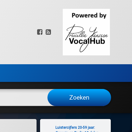
Facebook
RSS
Luistercijfers 20-59 jaar: