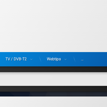
TV / DVB-T2
Webtips
…