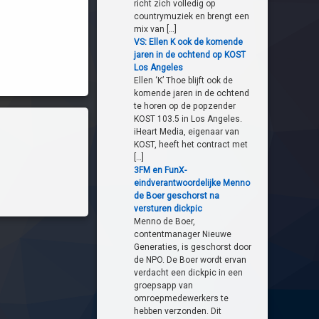
richt zich volledig op
countrymuziek en brengt een
mix van […]
VS: Ellen K ook de komende
jaren in de ochtend op KOST
Los Angeles
Ellen ‘K’ Thoe blijft ook de
komende jaren in de ochtend
te horen op de popzender
KOST 103.5 in Los Angeles.
iHeart Media, eigenaar van
KOST, heeft het contract met
[…]
3FM en FunX-
eindverantwoordelijke Menno
de Boer geschorst na
versturen dickpic
Menno de Boer,
contentmanager Nieuwe
Generaties, is geschorst door
de NPO. De Boer wordt ervan
verdacht een dickpic in een
groepsapp van
omroepmedewerkers te
hebben verzonden. Dit