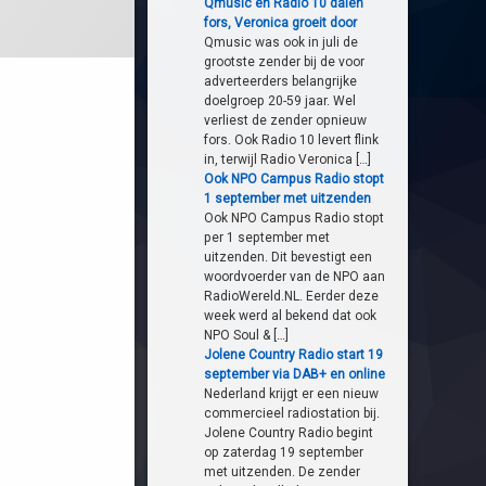
Qmusic en Radio 10 dalen
fors, Veronica groeit door
Qmusic was ook in juli de
grootste zender bij de voor
adverteerders belangrijke
doelgroep 20-59 jaar. Wel
verliest de zender opnieuw
fors. Ook Radio 10 levert flink
in, terwijl Radio Veronica […]
Ook NPO Campus Radio stopt
1 september met uitzenden
Ook NPO Campus Radio stopt
per 1 september met
uitzenden. Dit bevestigt een
woordvoerder van de NPO aan
RadioWereld.NL. Eerder deze
week werd al bekend dat ook
NPO Soul & […]
Jolene Country Radio start 19
september via DAB+ en online
Nederland krijgt er een nieuw
commercieel radiostation bij.
Jolene Country Radio begint
op zaterdag 19 september
met uitzenden. De zender