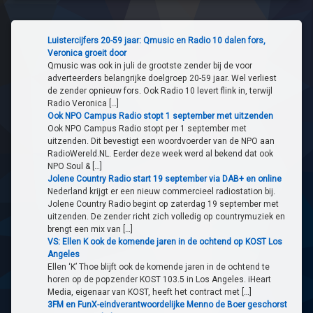
Luistercijfers 20-59 jaar: Qmusic en Radio 10 dalen fors,
Veronica groeit door
Qmusic was ook in juli de grootste zender bij de voor
adverteerders belangrijke doelgroep 20-59 jaar. Wel verliest
de zender opnieuw fors. Ook Radio 10 levert flink in, terwijl
Radio Veronica […]
Ook NPO Campus Radio stopt 1 september met uitzenden
Ook NPO Campus Radio stopt per 1 september met
uitzenden. Dit bevestigt een woordvoerder van de NPO aan
RadioWereld.NL. Eerder deze week werd al bekend dat ook
NPO Soul & […]
Jolene Country Radio start 19 september via DAB+ en online
Nederland krijgt er een nieuw commercieel radiostation bij.
Jolene Country Radio begint op zaterdag 19 september met
uitzenden. De zender richt zich volledig op countrymuziek en
brengt een mix van […]
VS: Ellen K ook de komende jaren in de ochtend op KOST Los
Angeles
Ellen ‘K’ Thoe blijft ook de komende jaren in de ochtend te
horen op de popzender KOST 103.5 in Los Angeles. iHeart
Media, eigenaar van KOST, heeft het contract met […]
3FM en FunX-eindverantwoordelijke Menno de Boer geschorst