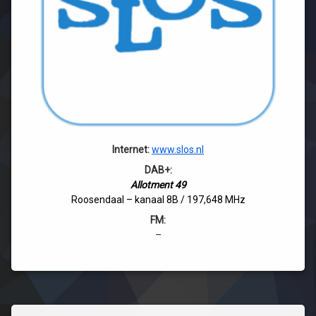
Internet:
www.slos.nl
DAB+:
Allotment 49
Roosendaal – kanaal 8B / 197,648 MHz
FM:
–