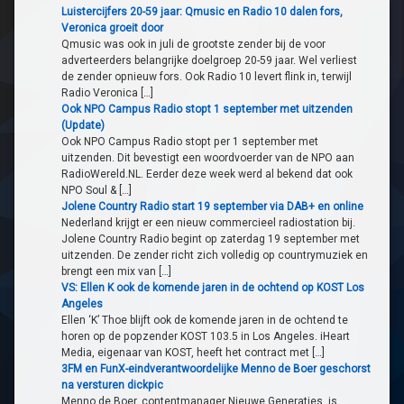
Luistercijfers 20-59 jaar: Qmusic en Radio 10 dalen fors,
Veronica groeit door
Qmusic was ook in juli de grootste zender bij de voor
adverteerders belangrijke doelgroep 20-59 jaar. Wel verliest
de zender opnieuw fors. Ook Radio 10 levert flink in, terwijl
Radio Veronica […]
Ook NPO Campus Radio stopt 1 september met uitzenden
(Update)
Ook NPO Campus Radio stopt per 1 september met
uitzenden. Dit bevestigt een woordvoerder van de NPO aan
RadioWereld.NL. Eerder deze week werd al bekend dat ook
NPO Soul & […]
Jolene Country Radio start 19 september via DAB+ en online
Nederland krijgt er een nieuw commercieel radiostation bij.
Jolene Country Radio begint op zaterdag 19 september met
uitzenden. De zender richt zich volledig op countrymuziek en
brengt een mix van […]
VS: Ellen K ook de komende jaren in de ochtend op KOST Los
Angeles
Ellen ‘K’ Thoe blijft ook de komende jaren in de ochtend te
horen op de popzender KOST 103.5 in Los Angeles. iHeart
Media, eigenaar van KOST, heeft het contract met […]
3FM en FunX-eindverantwoordelijke Menno de Boer geschorst
na versturen dickpic
Menno de Boer, contentmanager Nieuwe Generaties, is