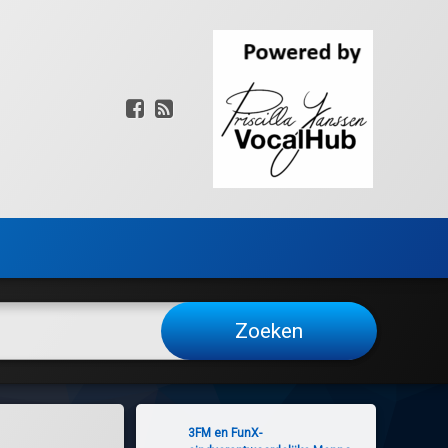
Facebook
RSS
3FM en FunX-