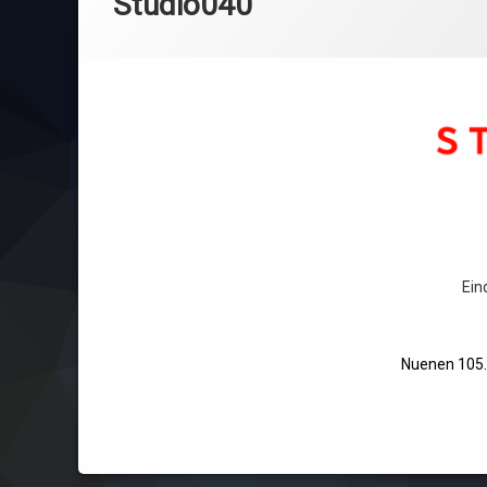
Studio040
inhoud
Ein
Nuenen 105