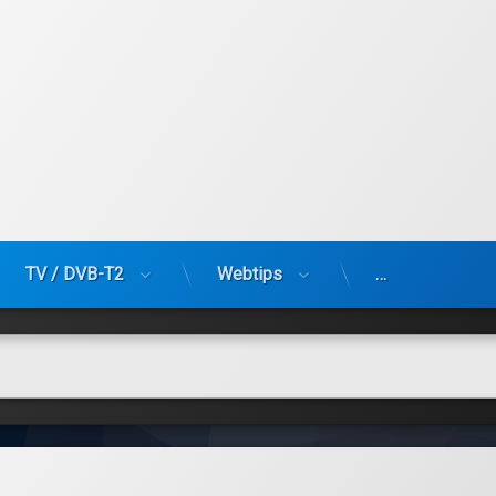
TV / DVB-T2
Webtips
…