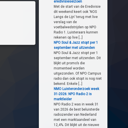
eredivisieseizoen
Met de start van de Eredivisie
dit weekend keert ook ‘NOS
Langs de Lijn’ terug met live
verslag van de
voetbalwedstrijden op NPO
Radio 1. Luisteraars kunnen
rekenen op live […]
NPO Soul & Jazz stopt per 1
september met uitzenden
NPO Soul & Jazz stopt per 1
september met uitzenden. Dit
blijkt uit promo’s die
momenteel worden
uitgezonden. Of NPO Campus
radio dan ook stopt is nog niet
bekend. Enkele […]
NMO Luisteronderzoek week
31-2026: NPO Radio 2 is
marktleider
NPO Radio 2 was in week 31
van 2026 de best beluisterde
radiozender van Nederland
met een marktaandeel van
12,4%. Dit blijkt uit de nieuwe