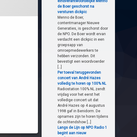
eindverantwoordelijke Menno
de Boer geschorst na
versturen dickpic
Menno de Boer,
contentmanager Nieuwe
Generaties, is geschorst door
de NPO. De Boer wordt ervan
verdacht een dickpic in een
groepsapp van
omroepmedewerkers te
hebben verzonden. Dit
bevestigt een woordvoerder
[…]
Per toeval teruggevonden
concert van André Hazes
volledig te horen op 100% NL
Radiostation 100% NL zendt
vrijdag voor het eerst het
volledige concert uit dat
André Hazes op 4 augustus
1998 gaf in Benidorm. De
opnames zijn te horen tijdens
de ochtendshow […]
Langs de Lijn op NPO Radio 1
begint aan nieuw