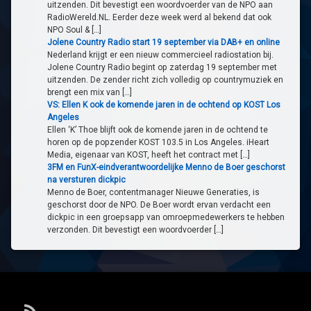
uitzenden. Dit bevestigt een woordvoerder van de NPO aan
RadioWereld.NL. Eerder deze week werd al bekend dat ook
NPO Soul & […]
Jolene Country Radio start 19 september via DAB+ en online
Nederland krijgt er een nieuw commercieel radiostation bij.
Jolene Country Radio begint op zaterdag 19 september met
uitzenden. De zender richt zich volledig op countrymuziek en
brengt een mix van […]
VS: Ellen K ook de komende jaren in de ochtend op KOST Los
Angeles
Ellen ‘K’ Thoe blijft ook de komende jaren in de ochtend te
horen op de popzender KOST 103.5 in Los Angeles. iHeart
Media, eigenaar van KOST, heeft het contract met […]
3FM en FunX-eindverantwoordelijke Menno de Boer geschorst
na versturen dickpic
Menno de Boer, contentmanager Nieuwe Generaties, is
geschorst door de NPO. De Boer wordt ervan verdacht een
dickpic in een groepsapp van omroepmedewerkers te hebben
verzonden. Dit bevestigt een woordvoerder […]