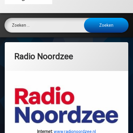
Zoeken naar:
Radio Noordzee
Internet:
www.radionoordzee.nl