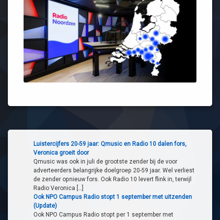
Luistercijfers 20-59 jaar: Qmusic en Radio 10 dalen fors,
Veronica groeit door
Qmusic was ook in juli de grootste zender bij de voor
adverteerders belangrijke doelgroep 20-59 jaar. Wel verliest
de zender opnieuw fors. Ook Radio 10 levert flink in, terwijl
Radio Veronica […]
Ook NPO Campus Radio stopt 1 september met uitzenden
(Update)
Ook NPO Campus Radio stopt per 1 september met